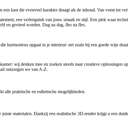
 In een kast die evenveel karakter draagt als de inhoud. Van vorm tot verl
statement, een verlengstuk van jouw smaak en stijl. Een plek waar techn
fd en gevierd worden. Dag na dag, fles na fles.
e die harmonieus opgaat in je interieur: net zoals bij een goede wijn dra
nkamer: wij denken mee en zoeken steeds naar creatieve oplossingen op 
tail ontzorgen we van A-Z.
kt alle praktische en esthetische mogelijkheden.
uiste materialen. Dankzij een realistische 3D-render krijgt u een duidel